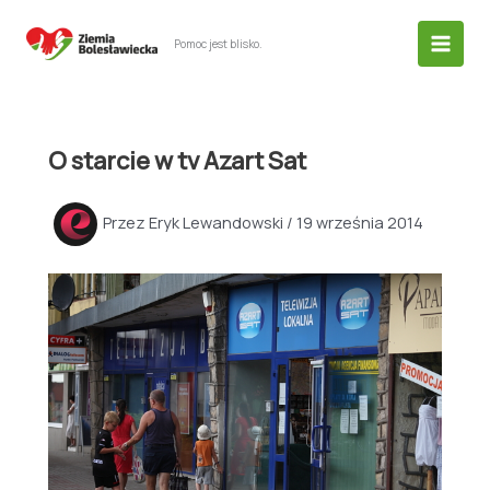
Przejdź
do
Pomoc jest blisko.
treści
O starcie w tv Azart Sat
Przez
Eryk Lewandowski
/
19 września 2014