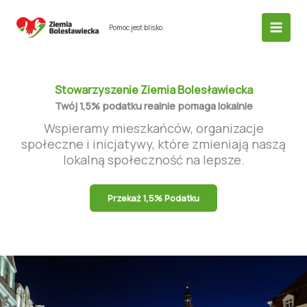
Przejdź
do
Pomoc jest blisko.
treści
Stowarzyszenie Ziemia Bolesławiecka
Twój 1,5% podatku realnie pomaga lokalnie
Wspieramy mieszkańców, organizacje
społeczne i inicjatywy, które zmieniają naszą
lokalną społeczność na lepsze.
Przekaż 1,5% Podatku