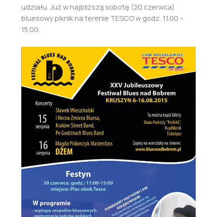
udziału. Już w najbliższą sobotę (20 czerwca)
bluesowy piknik na terenie TESCO w godz. 11.00 –
15.00.