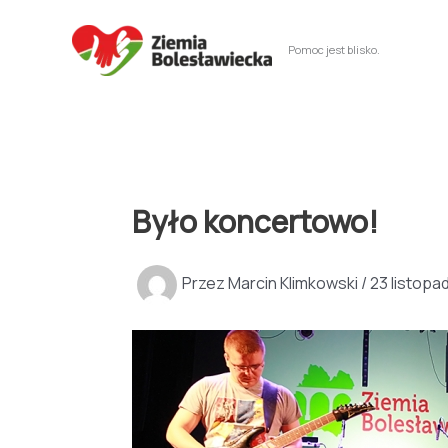
Przejdź
do
Pomoc jest blisko.
treści
Było koncertowo!
Przez
Marcin Klimkowski
/
23 listopa