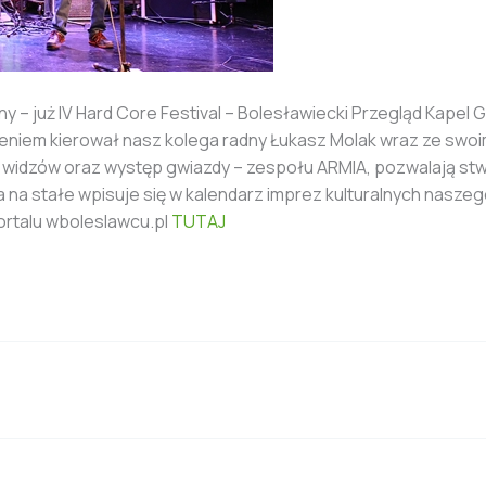
ejny – już IV Hard Core Festival – Bolesławiecki Przegląd Ka
niem kierował nasz kolega radny Łukasz Molak wraz ze swoim
 widzów oraz występ gwiazdy – zespołu ARMIA, pozwalają stw
a stałe wpisuje się w kalendarz imprez kulturalnych naszeg
ortalu wboleslawcu.pl
TUTAJ