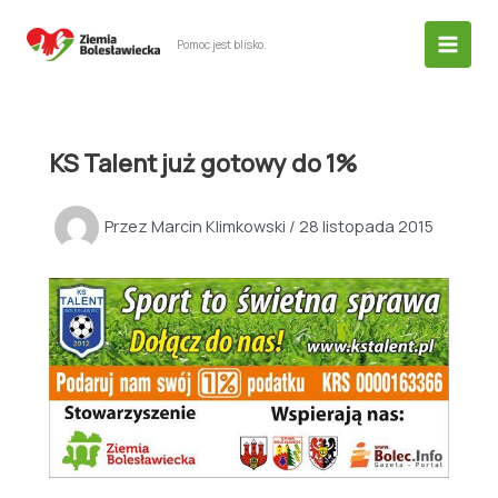
Przejdź
do
Pomoc jest blisko.
treści
KS Talent już gotowy do 1%
Przez
Marcin Klimkowski
/
28 listopada 2015