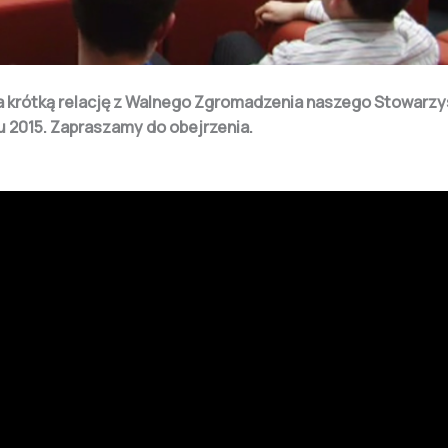
a krótką relację z Walnego Zgromadzenia naszego Stowarzy
 2015. Zapraszamy do obejrzenia.