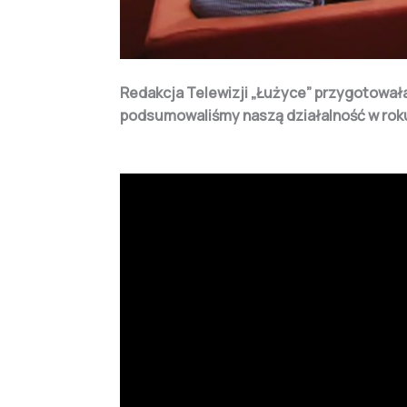
Redakcja Telewizji „Łużyce” przygotował
podsumowaliśmy naszą działalność w roku