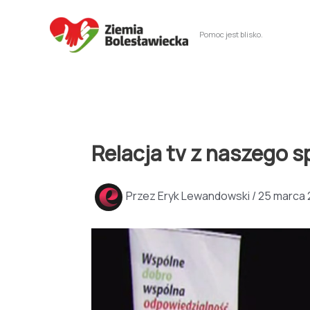
Przejdź
do
Pomoc jest blisko.
treści
Relacja tv z naszego 
Przez
Eryk Lewandowski
/
25 marca 