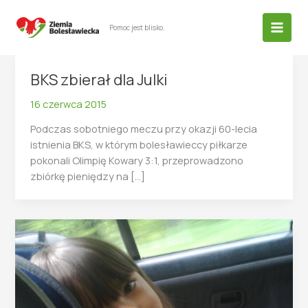
Przejdź
do
Pomoc jest blisko.
treści
BKS zbierał dla Julki
16 czerwca 2015
Podczas sobotniego meczu przy okazji 60-lecia
istnienia BKS, w którym bolesławieccy piłkarze
pokonali Olimpię Kowary 3:1, przeprowadzono
zbiórkę pieniędzy na […]