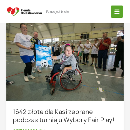
Przejdź
do
Pomoc jest blisko.
treści
1642 złote dla Kasi zebrane
podczas turnieju Wybory Fair Play!
8 listopada 2014