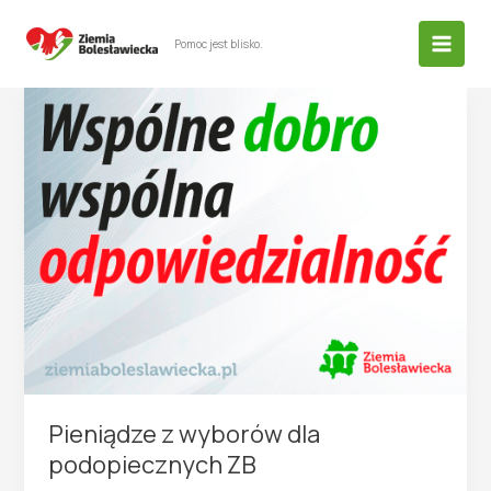
Przejdź
do
Pomoc jest blisko.
treści
Pieniądze z wyborów dla
podopiecznych ZB