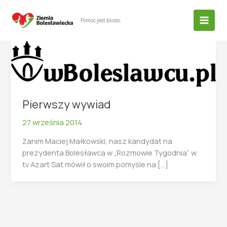
Przejdź
do
Pomoc jest blisko.
treści
Pierwszy wywiad
27 września 2014
Zanim Maciej Małkowski, nasz kandydat na
prezydenta Bolesławca w „Rozmowie Tygodnia” w
tv Azart Sat mówił o swoim pomyśle na […]