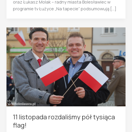
oraz Łukasz Molak – radny miasta Bolesławiec w
programie tv Łużyce „Na tapecie” podsumowują […]
11 listopada rozdaliśmy pół tysiąca
flag!