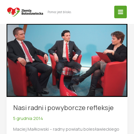
Przejdź
do
Pomoc jest blisko.
treści
Nasi radni i powyborcze refleksje
5 grudnia 2014
Maciej Małkowski – radny powiatu bolesławieckiego