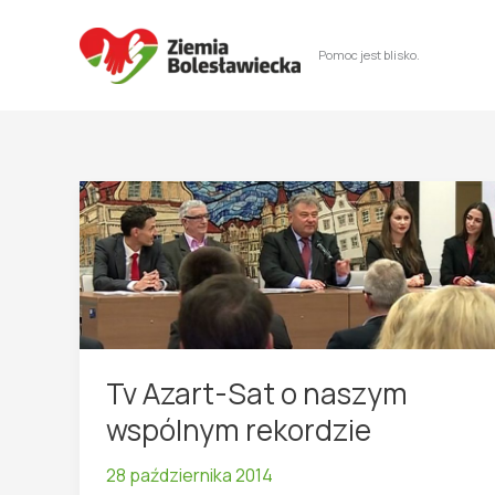
Przejdź
do
Pomoc jest blisko.
treści
Tv Azart-Sat o naszym
wspólnym rekordzie
28 października 2014