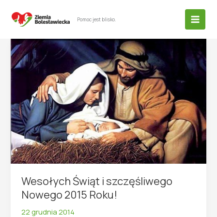
Przejdź
do
Pomoc jest blisko.
treści
Wesołych Świąt i szczęśliwego
Nowego 2015 Roku!
22 grudnia 2014