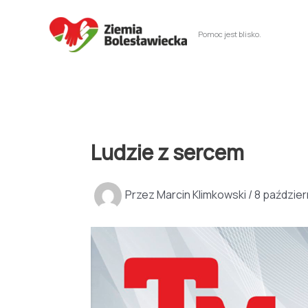
Przejdź
do
Pomoc jest blisko.
treści
Ludzie z sercem
Przez
Marcin Klimkowski
/
8 paździer