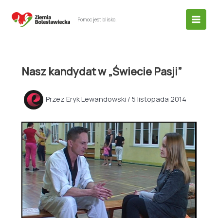
Przejdź
do
Pomoc jest blisko.
treści
Nasz kandydat w „Świecie Pasji”
Przez
Eryk Lewandowski
/
5 listopada 2014