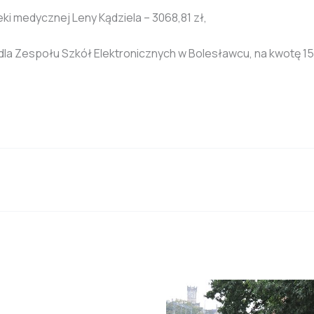
eki medycznej Leny Kądziela – 3068,81 zł,
dla Zespołu Szkół Elektronicznych w Bolesławcu, na kwotę 15