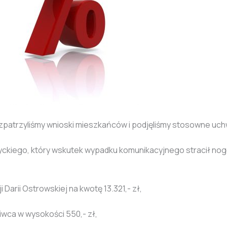
patrzyliśmy wnioski mieszkańców i podjęliśmy stosowne uch
zyckiego, który wskutek wypadku komunikacyjnego stracił nog
 Darii Ostrowskiej na kwotę 13.321,- zł,
Siwca w wysokości 550,- zł,