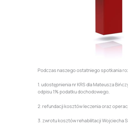
Podczas naszego ostatniego spotkania roz
1. udostępnienia nr KRS dla Mateusza Bińc
odpisu 1% podatku dochodowego,
2. refundacji kosztów leczenia oraz operacji
3. zwrotu kosztów rehabilitacji Wojciecha 