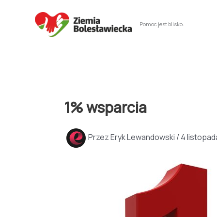
Przejdź
do
Pomoc jest blisko.
treści
1% wsparcia
Przez
Eryk Lewandowski
/
4 listopad