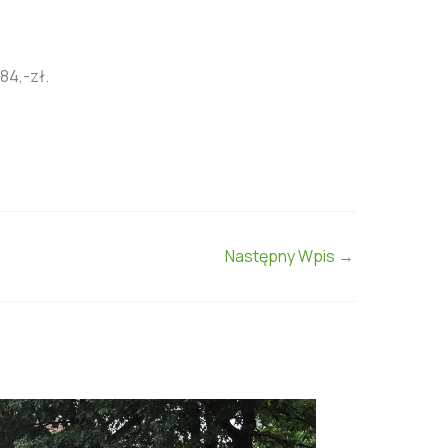
84,-zł.
Następny Wpis
→