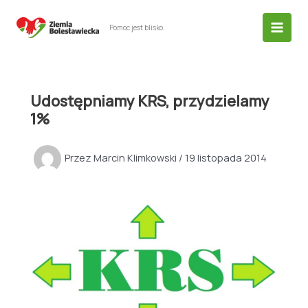
Przejdź
do
Pomoc jest blisko.
treści
Udostępniamy KRS, przydzielamy
1%
Przez
Marcin Klimkowski
/
19 listopada 2014