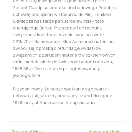
Rejestru Sądowego w celu gromadzenia przez
Zespół 1% odpisu podatku dochodowego. Podobną
uchwałę podjęliśmy w stosunku do Alicji Tomków.
Odwiedził nas także pan Jarosław Irski – tato
chorującego Bartka. Przedstawił on rachunki
związane z kosztami leczenia syna na kwotę
2215,70zł. Bolesławiecki Klub Amazonek natomiast
zwrócił się z prośbą o refundację wydatków
związanych z zakupem materiałów szkoleniowych
(m.in. modelu piersi do ćwiczenia badań) na kwotę
1658,58zł. Obie uchwały przegłosowaliśmy
jednogłośnie.
Przypominamy, że nasze spotkania są otwarte i
odbywają się w każdy pracujący czwartek o godz.
18.00 przy ul. Kaszubskiej 4. Zapraszamy
←
Poprzedni Wpis
Następny Wpis
→