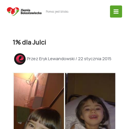
Przejdź
do
Pomoc jest blisko.
treści
1% dla Julci
Przez
Eryk Lewandowski
/
22 stycznia 2015