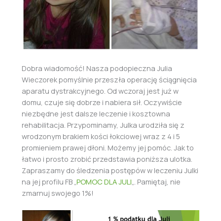
Dobra wiadomość! Nasza podopieczna Julia
Wieczorek pomyślnie przeszła operację ściągnięcia
aparatu dystrakcyjnego. Od wczoraj jest już w
domu, czuje się dobrze i nabiera sił. Oczywiście
niezbędne jest dalsze leczenie i kosztowna
rehabilitacja. Przypominamy, Julka urodziła się z
wrodzonym brakiem kości łokciowej wraz z 4 i 5
promieniem prawej dłoni. Możemy jej pomóc. Jak to
łatwo i prosto zrobić przedstawia poniższa ulotka.
Zapraszamy do śledzenia postępów w leczeniu Julki
na jej profilu FB „
POMOC DLA JULI
„. Pamiętaj, nie
zmarnuj swojego 1%!