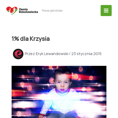
Przejdź
do
Pomoc jest blisko.
treści
1% dla Krzysia
Przez
Eryk Lewandowski
/
23 stycznia 2015