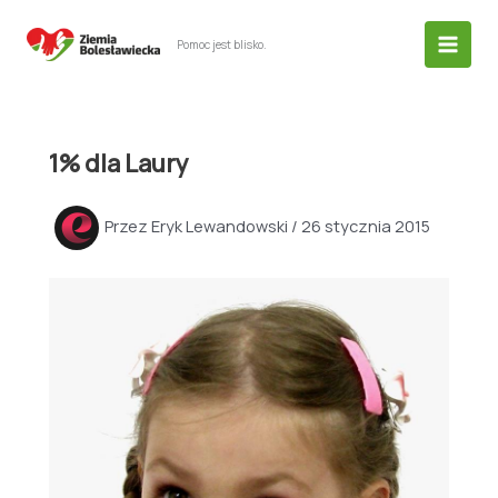
Przejdź
do
Pomoc jest blisko.
treści
1% dla Laury
Przez
Eryk Lewandowski
/
26 stycznia 2015