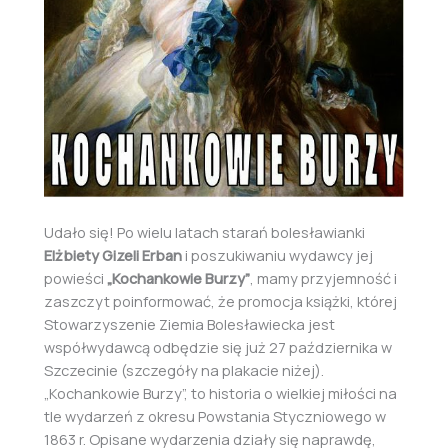
Udało się! Po wielu latach starań bolesławianki
Elżbiety Gizeli Erban
i poszukiwaniu wydawcy jej
powieści
„Kochankowie Burzy”
, mamy przyjemność i
zaszczyt poinformować, że promocja książki, której
Stowarzyszenie Ziemia Bolesławiecka jest
współwydawcą odbędzie się już 27 października w
Szczecinie (szczegóły na plakacie niżej).
„Kochankowie Burzy”, to historia o wielkiej miłości na
tle wydarzeń z okresu Powstania Styczniowego w
1863 r. Opisane wydarzenia działy się naprawdę,