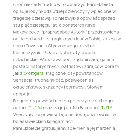
choć niekiedy trudno w to uwierzyć. Pani Elżbieta
opisuje losy młodziutkiej dziewczyny wplecione w
tragedię dziejową. To niezwykła opowieść sprzed
stu pięćdziesięciu lat, o bohaterce Ninie
Makowieckiej /praprababce Autorki/ przedstawiona
na tle najbardziej tragicznych losów Polski, z akcją w
sercu Powstania Styczniowego, czyli na
Kielecczyźnie. Pałac arystokraty, dworki
szlacheckie, Warszawa pod rządami cara, galeria
postaci historycznych, patriotów i zdrajców, obrazy
jak z
Grottgera
, tragiczne losy powstańców.
Sensacja, trudna miłość, poświęcenie i
okrucieństwo, skazańcy i oprawcy… Słowem,
epopeja!
Fragmenty powieści można przeczytać na blogu
autorki
TUTAJ
oraz na jej profilu Facebook
TUTAJ
.
Wierzymy, że powieść będzie dostępna również w
bolesławieckich księgarniach.
Pani Elżbiecie gratulujemy spełnienia jej marzenia.