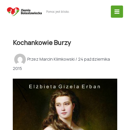
Przejdź
do
Pomoc jest blisko.
treści
Kochankowie Burzy
Przez
Marcin Klimkowski
/
24 października
2015