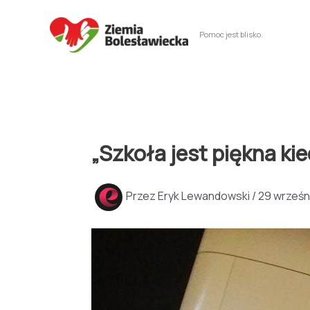
Przejdź
do
Pomoc jest blisko.
treści
„Szkoła jest piękna ki
Przez
Eryk Lewandowski
/
29 wrześn