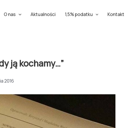
O nas
Aktualności
1,5% podatku
Kontakt
edy ją kochamy…”
ia 2016