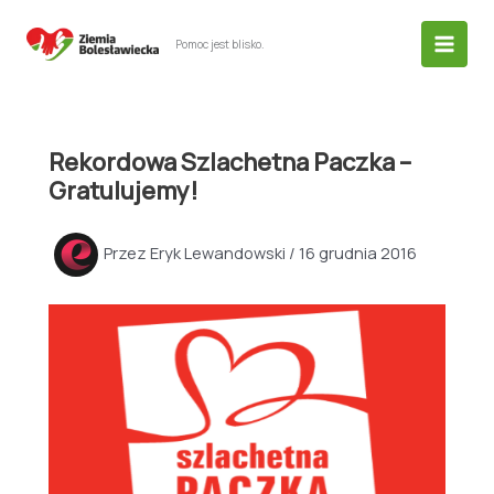
Przejdź
do
Pomoc jest blisko.
treści
Rekordowa Szlachetna Paczka –
Gratulujemy!
Przez
Eryk Lewandowski
/
16 grudnia 2016