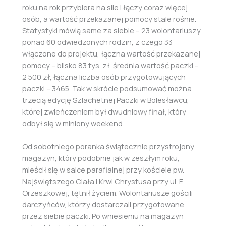
roku na rok przybiera na sile i łączy coraz więcej
osób, a wartość przekazanej pomocy stale rośnie.
Statystyki mówią same za siebie – 23 wolontariuszy,
ponad 60 odwiedzonych rodzin, z czego 33
włączone do projektu, łączna wartość przekazanej
pomocy – blisko 83 tys. zł, średnia wartość paczki –
2 500 zł, łączna liczba osób przygotowujących
paczki – 3465. Tak w skrócie podsumować można
trzecią edycję Szlachetnej Paczki w Bolesławcu,
której zwieńczeniem był dwudniowy finał, który
odbył się w miniony weekend.
Od sobotniego poranka świątecznie przystrojony
magazyn, który podobnie jak w zeszłym roku,
mieścił się w salce parafialnej przy kościele pw.
Najświętszego Ciała i Krwi Chrystusa przy ul. E.
Orzeszkowej, tętnił życiem. Wolontariusze gościli
darczyńców, którzy dostarczali przygotowane
przez siebie paczki. Po wniesieniu na magazyn