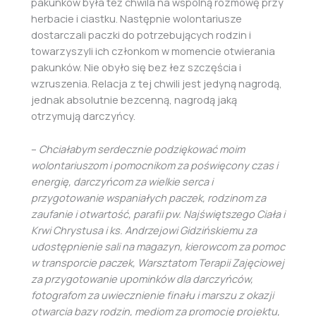
pakunków była też chwila na wspólną rozmowę przy
herbacie i ciastku. Następnie wolontariusze
dostarczali paczki do potrzebujących rodzin i
towarzyszyli ich członkom w momencie otwierania
pakunków. Nie obyło się bez łez szczęścia i
wzruszenia. Relacja z tej chwili jest jedyną nagrodą,
jednak absolutnie bezcenną, nagrodą jaką
otrzymują darczyńcy.
–
Chciałabym serdecznie podziękować moim
wolontariuszom i pomocnikom za poświęcony czas i
energię, darczyńcom za wielkie serca i
przygotowanie wspaniałych paczek, rodzinom za
zaufanie i otwartość, parafii pw. Najświętszego Ciała i
Krwi Chrystusa i ks. Andrzejowi Gidzińskiemu za
udostępnienie sali na magazyn, kierowcom za pomoc
w transporcie paczek, Warsztatom Terapii Zajęciowej
za przygotowanie upominków dla darczyńców,
fotografom za uwiecznienie finału i marszu z okazji
otwarcia bazy rodzin, mediom za promocję projektu,