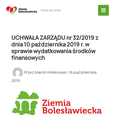
Przejdź
do
Pomoc jest blisko.
treści
UCHWAŁA ZARZĄDU nr 32/2019 z
dnia 10 października 2019 r. w
sprawie wydatkowania środków
finansowych
Przez
Marcin Klimkowski
/
16 października
2019