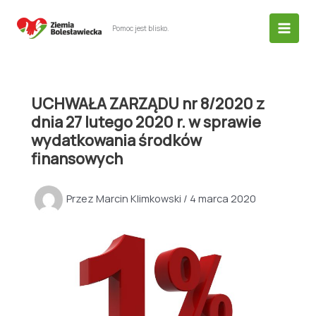
Przejdź
do
Pomoc jest blisko.
treści
UCHWAŁA ZARZĄDU nr 8/2020 z
dnia 27 lutego 2020 r. w sprawie
wydatkowania środków
finansowych
Przez
Marcin Klimkowski
/
4 marca 2020