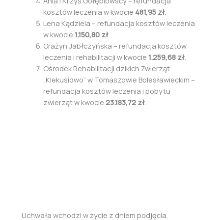
Ania i Krzyś Gołębiowscy – refundacja
kosztów leczenia w kwocie
481,95 zł
.
Lena Kądziela – refundacja kosztów leczenia
w kwocie
1.150,80 zł
.
Grażyn Jabłczyńska – refundacja kosztów
leczenia i rehabilitacji w kwocie
1.259,68 zł
.
Ośrodek Rehabilitacji dzikich Zwierząt
„Klekusiowo” w Tomaszowie Bolesławieckim –
refundacja kosztów leczenia i pobytu
zwierząt w kwocie
23.183,72 zł
.
Uchwała wchodzi w życie z dniem podjęcia.