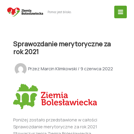
Przejdź
do
Pomoc jest blisko.
treści
Sprawozdanie merytoryczne za
rok 2021
Przez
Marcin Klimkowski
/
9 czerwca 2022
Poniżej zostało przedstawione w całości
Sprawozdanie merytoryczne za rok 2021
Stowarzyszenia Ziemia Bolesławiecka.