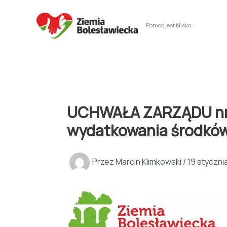
Przejdź
do
Pomoc jest blisko.
treści
UCHWAŁA ZARZĄDU nr 1/
wydatkowania środkó
Przez
Marcin Klimkowski
/
19 styczni