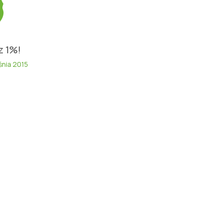
z 1%!
śnia 2015