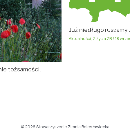
Już niedługo ruszamy 
Aktualności
,
Z życia ZB
/
18 wrze
nie tożsamości.
© 2026 Stowarzyszenie Ziemia Bolesławiecka