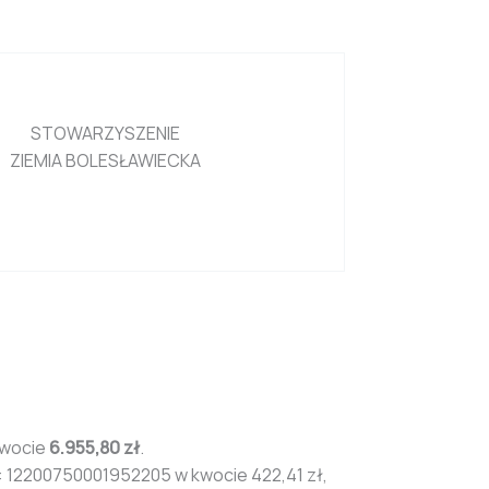
STOWARZYSZENIE
ZIEMIA BOLESŁAWIECKA
kwocie
6.955,80 zł
.
: 12200750001952205 w kwocie 422,41 zł,