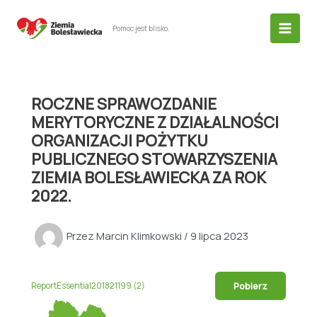
Przejdź
do
Pomoc jest blisko.
treści
ROCZNE SPRAWOZDANIE
MERYTORYCZNE Z DZIAŁALNOŚCI
ORGANIZACJI POŻYTKU
PUBLICZNEGO STOWARZYSZENIA
ZIEMIA BOLESŁAWIECKA ZA ROK
2022.
Przez
Marcin Klimkowski
/
9 lipca 2023
Pobierz
ReportEssential201821199 (2)