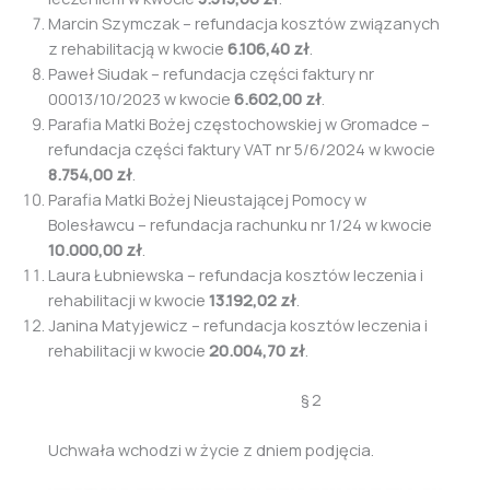
Marcin Szymczak – refundacja kosztów związanych
z rehabilitacją w kwocie
6.106,40 zł
.
Paweł Siudak – refundacja części faktury nr
00013/10/2023 w kwocie
6.602,00 zł
.
Parafia Matki Bożej częstochowskiej w Gromadce –
refundacja części faktury VAT nr 5/6/2024 w kwocie
8.754,00 zł
.
Parafia Matki Bożej Nieustającej Pomocy w
Bolesławcu – refundacja rachunku nr 1/24 w kwocie
10.000,00 zł
.
Laura Łubniewska – refundacja kosztów leczenia i
rehabilitacji w kwocie
13.192,02 zł
.
Janina Matyjewicz – refundacja kosztów leczenia i
rehabilitacji w kwocie
20.004,70 zł
.
§ 2
Uchwała wchodzi w życie z dniem podjęcia.