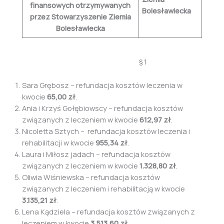
finansowych otrzymywanych
Bolesławiecka
przez Stowarzyszenie Ziemia
Bolesławiecka
§ 1
Sara Grębosz – refundacja kosztów leczenia w
kwocie
65,00 zł
.
Ania i Krzyś Gołębiowscy – refundacja kosztów
związanych z leczeniem w kwocie
612,97 zł
.
Nicoletta Sztych – refundacja kosztów leczenia i
rehabilitacji w kwocie
955,34 zł
.
Laura i Miłosz jadach – refundacja kosztów
związanych z leczeniem w kwocie
1.328,80 zł
.
Oliwia Wiśniewska – refundacja kosztów
związanych z leczeniem i rehabilitacją w kwocie
3.135,21 zł
.
Lena Kądziela – refundacja kosztów związanych z
leczeniem w kwocie
3.513,60
zł
.