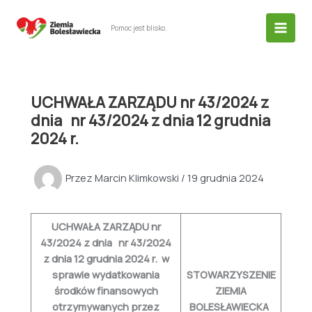
Przejdź
do
Pomoc jest blisko.
treści
UCHWAŁA ZARZĄDU nr 43/2024 z
dnia nr 43/2024 z dnia 12 grudnia
2024 r.
Przez
Marcin Klimkowski
/
19 grudnia 2024
UCHWAŁA ZARZĄDU nr
43/2024
z dnia
nr 43/2024
z dnia 12 grudnia 2024 r.
w
sprawie wydatkowania
STOWARZYSZENIE
środków finansowych
ZIEMIA
otrzymywanych przez
BOLESŁAWIECKA