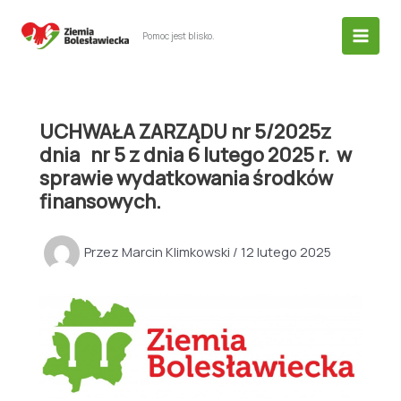
Przejdź
do
Pomoc jest blisko.
treści
UCHWAŁA ZARZĄDU nr 5/2025z
dnia nr 5 z dnia 6 lutego 2025 r. w
sprawie wydatkowania środków
finansowych.
Przez
Marcin Klimkowski
/
12 lutego 2025