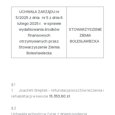
UCHWAŁA ZARZĄDU nr
5/2025 z dnia nr 5 z dnia 6
lutego 2025 r. w sprawie
wydatkowania środków
STOWARZYSZENIE
finansowych
ZIEMIA
otrzymywanych przez
BOLESŁAWIECKA
Stowarzyszenie Ziemia
Bolesławiecka
§ 1
1. Joachim Smętek – refundacja kosztów leczenia i
rehabilitacji w kwocie
15.353,60 zł
.
§ 2
Uchwała wchodzi w życie z dniem podjęcia.