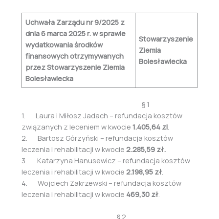
Uchwała Zarządu nr 9/2025 z
dnia 6 marca 2025 r. w sprawie
Stowarzyszenie
wydatkowania środków
Ziemia
finansowych otrzymywanych
Bolesławiecka
przez Stowarzyszenie Ziemia
Bolesławiecka
§ 1
1. Laura i Miłosz Jadach – refundacja kosztów
związanych z leceniem w kwocie
1.405,64 zl
.
2. Bartosz Górzyński – refundacja kosztów
leczenia i rehabilitacji w kwocie
2.285,59 zł.
3. Katarzyna Hanusewicz – refundacja kosztów
leczenia i rehabilitacji w kwocie
2.198,95 zł
.
4. Wojciech Zakrzewski – refundacja kosztów
leczenia i rehabilitacji w kwocie
469,30 zł
.
§ 2