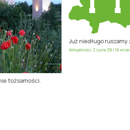
Już niedługo ruszamy 
Aktualności
,
Z życia ZB
/
18 wrze
nie tożsamości.