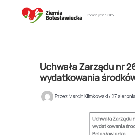
Przejdź
do
Pomoc jest blisko.
treści
Uchwała Zarządu nr 26/
wydatkowania środków
Przez
Marcin Klimkowski
/
27 sierpni
Uchwała Zarządu nr
wydatkowania śro
Bolesławiecka