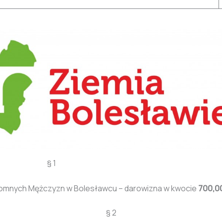
 1
domnych Mężczyzn w Bolesławcu – darowizna w kwocie
700,00
§ 2