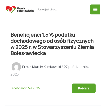
Przejdź
do
Pomoc jest blisko.
treści
Beneficjenci 1,5 % podatku
dochodowego od osób fizycznych
w 2025 r. w Stowarzyszeniu Ziemia
Bolesławiecka
Przez
Marcin Klimkowski
/
27 października
2025
Pobierz
Beneficjenci 1,5% 2025