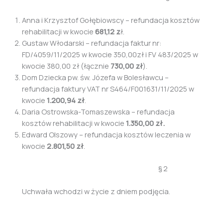
Anna i Krzysztof Gołębiowscy – refundacja kosztów
rehabilitacji w kwocie
681,12 z
ł.
Gustaw Włodarski – refundacja faktur nr:
FD/4059/11/2025 w kwocie 350,00zł i FV 483/2025 w
kwocie 380,00 zł (łącznie
730,00 zł
).
Dom Dziecka pw. św. Józefa w Bolesławcu –
refundacja faktury VAT nr S464/F001631/11/2025 w
kwocie
1.200,94 zł
.
Daria Ostrowska-Tomaszewska – refundacja
kosztów rehabilitacji w kwocie
1.350,00 zł.
Edward Olszowy – refundacja kosztów leczenia w
kwocie
2.801,50 zł
.
§ 2
Uchwała wchodzi w życie z dniem podjęcia.