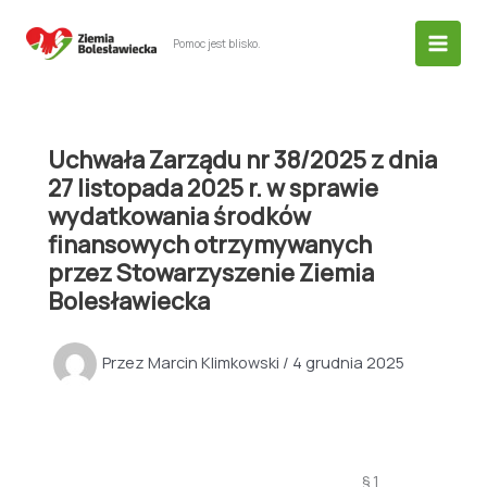
Przejdź
do
Pomoc jest blisko.
treści
Uchwała Zarządu nr 38/2025 z dnia
27 listopada 2025 r. w sprawie
wydatkowania środków
finansowych otrzymywanych
przez Stowarzyszenie Ziemia
Bolesławiecka
Przez
Marcin Klimkowski
/
4 grudnia 2025
§ 1