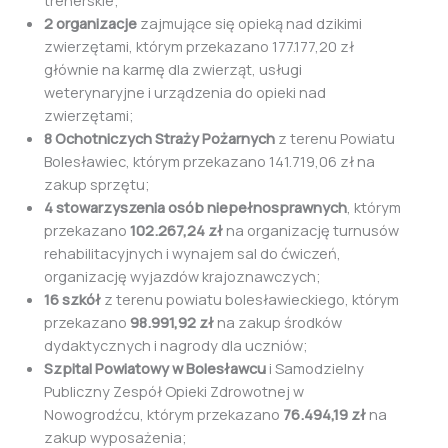
2 organizacje
zajmujące się opieką nad dzikimi
zwierzętami, którym przekazano 177.177,20 zł
głównie na karmę dla zwierząt, usługi
weterynaryjne i urządzenia do opieki nad
zwierzętami;
8 Ochotniczych Straży Pożarnych
z terenu Powiatu
Bolesławiec, którym przekazano 141.719,06 zł na
zakup sprzętu;
4 stowarzyszenia osób niepełnosprawnych
, którym
przekazano
102.267,24 zł
na organizację turnusów
rehabilitacyjnych i wynajem sal do ćwiczeń,
organizację wyjazdów krajoznawczych;
16 szkół
z terenu powiatu bolesławieckiego, którym
przekazano
98.991,92 zł
na zakup środków
dydaktycznych i nagrody dla uczniów;
Szpital Powiatowy w Bolesławcu
i Samodzielny
Publiczny Zespół Opieki Zdrowotnej w
Nowogrodźcu, którym przekazano
76.494,19 zł
na
zakup wyposażenia;