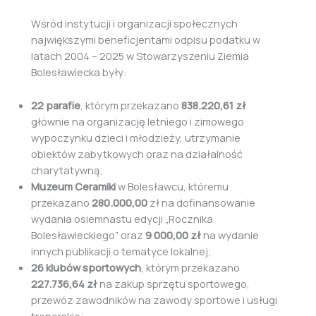
Wśród instytucji i organizacji społecznych
największymi beneficjentami odpisu podatku w
latach 2004 – 2025 w Stowarzyszeniu Ziemia
Bolesławiecka były:
22 parafie
, którym przekazano
838.220,61 zł
głównie na organizację letniego i zimowego
wypoczynku dzieci i młodzieży, utrzymanie
obiektów zabytkowych oraz na działalność
charytatywną;
Muzeum Ceramiki
w Bolesławcu, któremu
przekazano
280.000,00
zł na dofinansowanie
wydania osiemnastu edycji „Rocznika
Bolesławieckiego” oraz
9 000,00 zł
na wydanie
innych publikacji o tematyce lokalnej;
26 klubów sportowych
, którym przekazano
227.736,64 zł
na zakup sprzętu sportowego,
przewóz zawodników na zawody sportowe i usługi
trenerskie;