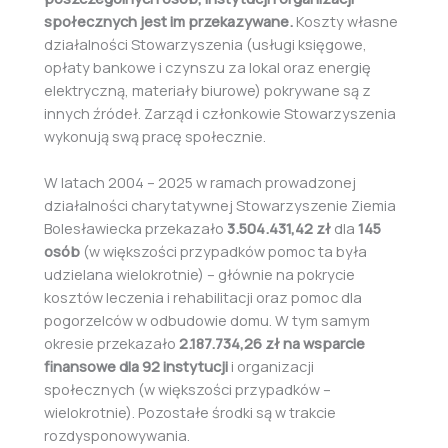
społecznych jest im przekazywane.
Koszty własne
działalności Stowarzyszenia (usługi księgowe,
opłaty bankowe i czynszu za lokal oraz energię
elektryczną, materiały biurowe) pokrywane są z
innych źródeł. Zarząd i członkowie Stowarzyszenia
wykonują swą pracę społecznie.
W latach 2004 – 2025 w ramach prowadzonej
działalności charytatywnej Stowarzyszenie Ziemia
Bolesławiecka przekazało
3.504.431,42 zł
dla
145
osób
(w większości przypadków pomoc ta była
udzielana wielokrotnie) – głównie na pokrycie
kosztów leczenia i rehabilitacji oraz pomoc dla
pogorzelców w odbudowie domu. W tym samym
okresie przekazało
2.187.734,26 zł na wsparcie
finansowe dla 92 instytucji
i organizacji
społecznych (w większości przypadków –
wielokrotnie). Pozostałe środki są w trakcie
rozdysponowywania.