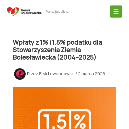
Przejdź
do
Pomoc jest blisko.
treści
Wpłaty z 1% i 1,5% podatku dla
Stowarzyszenia Ziemia
Bolesławiecka (2004–2025)
Przez
Eryk Lewandowski
/
2 marca 2026