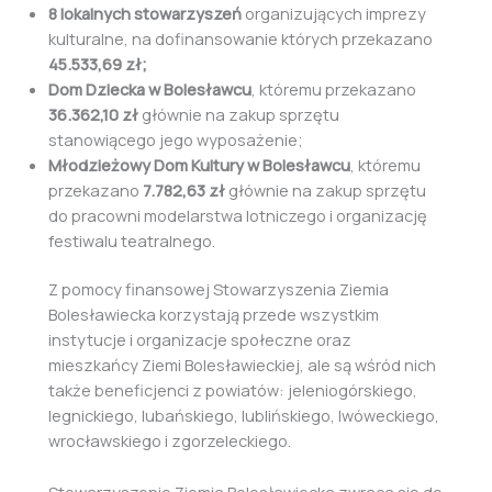
8 lokalnych stowarzyszeń
organizujących imprezy
kulturalne, na dofinansowanie których przekazano
45.533,69 zł;
Dom Dziecka w Bolesławcu
, któremu przekazano
36.362,10 zł
głównie na zakup sprzętu
stanowiącego jego wyposażenie;
Młodzieżowy Dom Kultury w Bolesławcu
, któremu
przekazano
7.782,63 zł
głównie na zakup sprzętu
do pracowni modelarstwa lotniczego i organizację
festiwalu teatralnego.
Z pomocy finansowej Stowarzyszenia Ziemia
Bolesławiecka korzystają przede wszystkim
instytucje i organizacje społeczne oraz
mieszkańcy Ziemi Bolesławieckiej, ale są wśród nich
także beneficjenci z powiatów: jeleniogórskiego,
legnickiego, lubańskiego, lublińskiego, lwóweckiego,
wrocławskiego i zgorzeleckiego.
Stowarzyszenie Ziemia Bolesławiecka zwraca się do