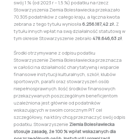
swój 1 % (od 2023 r – 1,5 %) podatku na rzecz
Stowarzyszenia Ziemia Bolesławiecka przekazało
70.305 podatników z całego kraju, a łączna kwota
zebrana z tego tytułu wyniosła
6.256.187,42 zł.
Z
tytułu innych wpłat na swą działalność statutową w
tym okresie Stowarzyszenie zebrało
478.646,63 zł
.
Środki otrzymywane z odpisu podatku
Stowarzyszenie Ziemia Bolesławiecka przeznacza
w całości na działalność charytatywną i wsparcie
finansowe instytucji kulturalnych, szkół, klubów
sportowych, parafii oraz stowarzyszeń osób
niepełnosprawnych. Ilość środków finansowych
przekazywanych poszczególnym beneficjentom
uzależniona jest głównie od podatników
wskazujących w swoim corocznym PIT cel
szczegółowy, na który chcą przeznaczyć swój odpis
podatku. Stowarzyszenie
Ziemia Bolesławiecka
stosuje zasadę, że 100 % wpłat wskazanych dla
poszczególnych osób, instytucji i organizacji