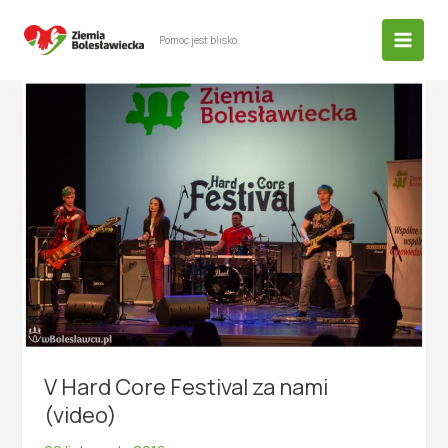
Przejdź
do
Pomoc jest blisko.
treści
V Hard Core Festival za nami
(video)