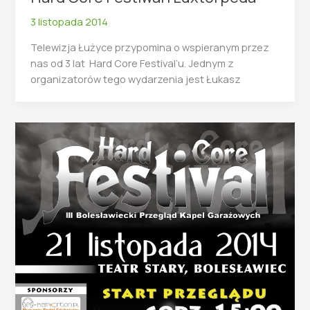
3 listopada 2014
Telewizja Łużyce przypomina o wspieranym przez
nas od 3 lat Hard Core Festival’u. Jednym z
organizatorów tego wydarzenia jest Łukasz