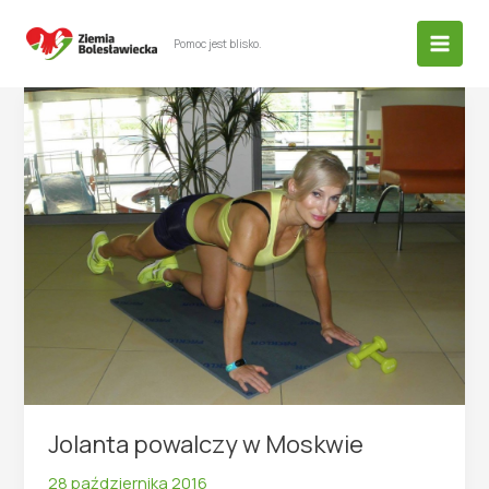
Przejdź
do
Pomoc jest blisko.
treści
Jolanta powalczy w Moskwie
28 października 2016