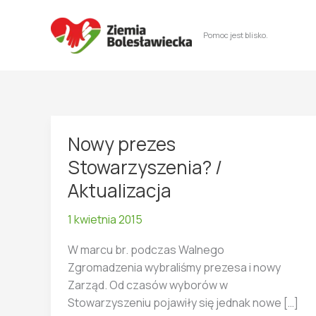
Przejdź
do
Pomoc jest blisko.
treści
Nowy prezes
Stowarzyszenia? /
Aktualizacja
1 kwietnia 2015
W marcu br. podczas Walnego
Zgromadzenia wybraliśmy prezesa i nowy
Zarząd. Od czasów wyborów w
Stowarzyszeniu pojawiły się jednak nowe […]