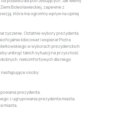
% od podatku dla potrzebujących. Jak wiemy
 Ziemi Bolesławieckiej, zapewne z
elewizją, która ma ogromny wpływ na opinię
owarzyszenie. Ostatnie wybory prezydenta
ficjalnie kibicował i wspierał Piotra
 Małkowskiego w wyborach prezydenckich
by uniknąć takich sytuacji na przyszłość
odobnych, niekomfortowych dla niego
ą następujące osoby:
rupowania prezydenta,
dnego z ugrupowania prezydenta miasta,
a miasta,