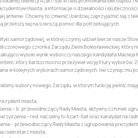
lokalnej telewizji Azart-Sat w celu promowania idei odpisu 1
zydentowi miasta, a informacje o działalności i skuteczności
 jej antenie. Chcemy to zmienić i bardziej zaprzyjaźnić się z t
ą przełoży się na szerszą pomoc dla potrzebujących.
ityki samorządowej, w której czynny udział bierze nasze St
i czołowego członka Zarządu Ziemi Bolesławieckiej, który nieo
kująco wysoki wynik wyborczy naszego kandydata Macieja
ntem, który bardzo mocno przeżywał wizję II tury wyborów. Że
mana w kolejnych wyborach samorządowych, nie czyniąc mu p
liśmy wybory nowego Zarządu, w którym funkcję pełnić maj
prezydent miasta,
zenia – b. przewodniczący Rady Miasta, aktywny członek ug
rzyszenia – red. naczelny tv Azart-Sat oraz kandydat na ra
zenia – przewodniczący Rady Miasta z ugrupowania prezydent
a i sekretarz miasta,