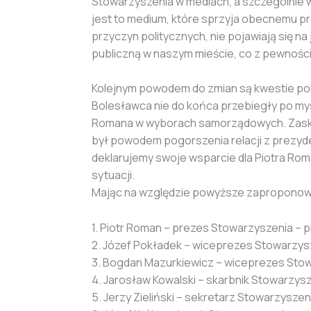
Stowarzyszenia w mediach, a szczególnie w 
jest to medium, które sprzyja obecnemu pre
przyczyn politycznych, nie pojawiają się na
publiczną w naszym mieście, co z pewności
Kolejnym powodem do zmian są kwestie pol
Bolesławca nie do końca przebiegły po myśl
Romana w wyborach samorządowych. Zaska
był powodem pogorszenia relacji z prezyde
deklarujemy swoje wsparcie dla Piotra Ro
sytuacji.
Mając na względzie powyższe zaproponowa
1. Piotr Roman – prezes Stowarzyszenia – 
2. Józef Pokładek – wiceprezes Stowarzys
3. Bogdan Mazurkiewicz – wiceprezes Stowa
4. Jarosław Kowalski – skarbnik Stowarzys
5. Jerzy Zieliński – sekretarz Stowarzyszeni