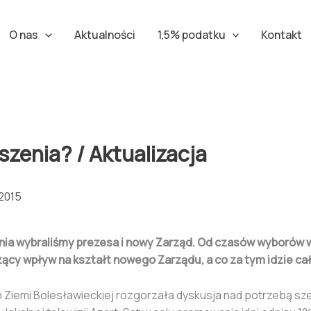
O nas
Aktualności
1,5% podatku
Kontakt
zenia? / Aktualizacja
 2015
a wybraliśmy prezesa i nowy Zarząd. Od czasów wyborów w
zący wpływ na kształt nowego Zarządu, a co za tym idzie ca
emi Bolesławieckiej rozgorzała dyskusja nad potrzebą szer