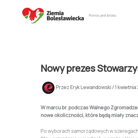
Przejdź
do
Pomoc jest blisko.
treści
Nowy prezes Stowarzys
Przez
Eryk Lewandowski
/
1 kwietnia
W marcu br. podczas Walnego Zgromadzeni
nowe okoliczności, które będą miały znac
Po wyborach samorządowych w szeregach Zi