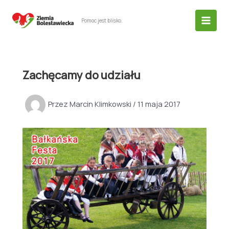
Przejdź
do
Pomoc jest blisko.
treści
Zachęcamy do udziału
Przez
Marcin Klimkowski
/
11 maja 2017