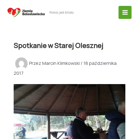
Przejdź
do
Pomoc jest blisko.
treści
Spotkanie w Starej Olesznej
Przez
Marcin Klimkowski
/
18 października
2017