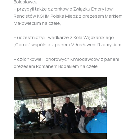
Boleslawcu,
– przybyli także członkowie Związku Emerytów i
Rencistów KGHM Polska Miedź z prezesem Markiem
Małowieckim na czele,
– uczestniczyli wędkarze z Kola Wędkarskiego
„Cernik” wspólnie z panem Miłosławem Rzemykiem
– członkowie Honorowych Krwiodawców z panem
prezesem Romanem Bodakiem na czele.