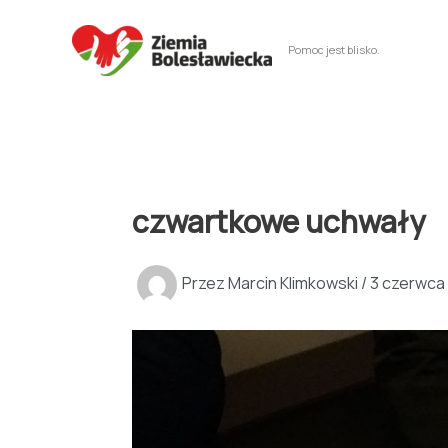
Przejdź
do
Pomoc jest blisko.
treści
czwartkowe uchwały
Przez
Marcin Klimkowski
/
3 czerwca