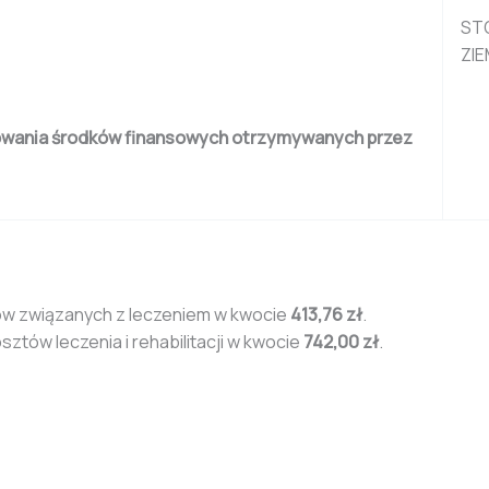
ST
ZI
tkowania środków finansowych otrzymywanych przez
tów związanych z leczeniem w kwocie
413,76 zł
.
ztów leczenia i rehabilitacji w kwocie
742,00 zł
.