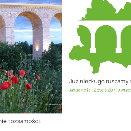
Już niedługo ruszamy 
Aktualności
,
Z życia ZB
/
18 wrze
nie tożsamości.