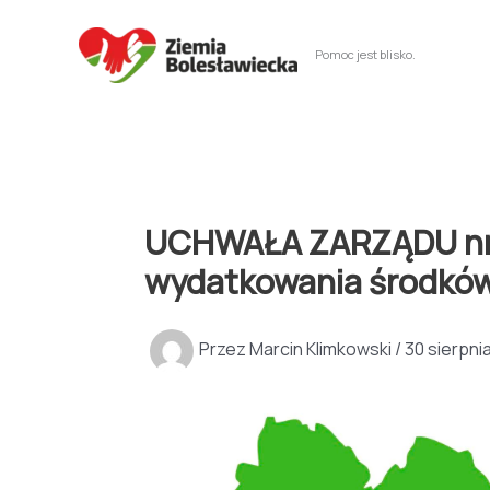
Przejdź
do
Pomoc jest blisko.
treści
UCHWAŁA ZARZĄDU nr 27
wydatkowania środkó
Przez
Marcin Klimkowski
/
30 sierpni