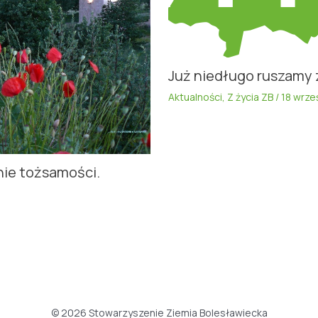
Już niedługo ruszamy 
Aktualności
,
Z życia ZB
/
18 wrze
nie tożsamości.
© 2026 Stowarzyszenie Ziemia Bolesławiecka