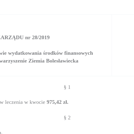
RZĄDU nr 28/2019
rawie wydatkowania środków finansowych
arzyszenie Ziemia Bolesławiecka
§ 1
ów leczenia w kwocie
975,42 zł.
§ 2
a.