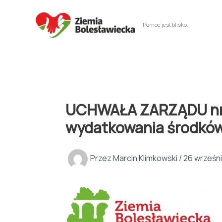
Przejdź
do
Pomoc jest blisko.
treści
UCHWAŁA ZARZĄDU nr 28
wydatkowania środkó
Przez
Marcin Klimkowski
/
26 wrześni