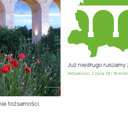
Już niedługo ruszamy 
Aktualności
,
Z życia ZB
/
18 wrze
nie tożsamości.