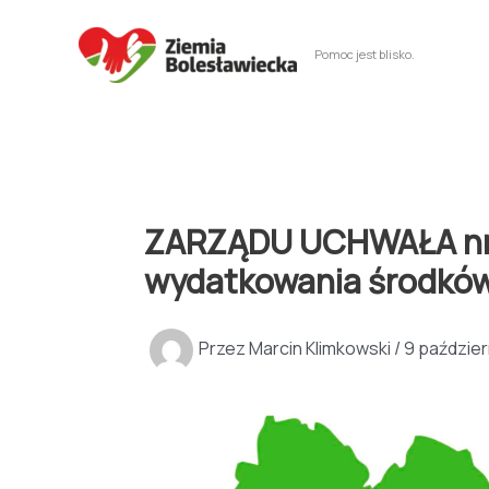
Przejdź
do
Pomoc jest blisko.
treści
ZARZĄDU UCHWAŁA nr 30
wydatkowania środkó
Przez
Marcin Klimkowski
/
9 paździer