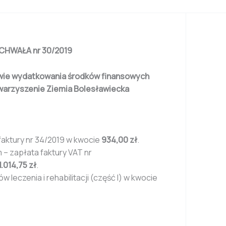
CHWAŁA
nr 30/2019
rawie wydatkowania środków finansowych
arzyszenie Ziemia Bolesławiecka
faktury nr 34/2019 w kwocie
934,00 zł
.
– zapłata faktury VAT nr
1.014,75 zł
.
 leczenia i rehabilitacji (część I) w kwocie