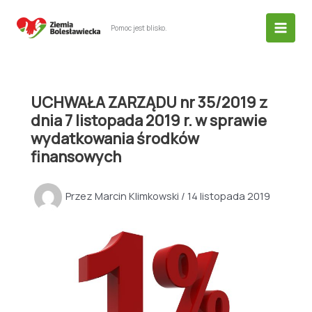
Przejdź
do
Pomoc jest blisko.
treści
UCHWAŁA ZARZĄDU nr 35/2019 z
dnia 7 listopada 2019 r. w sprawie
wydatkowania środków
finansowych
Przez
Marcin Klimkowski
/
14 listopada 2019