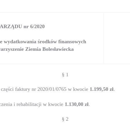
RZĄDU nr 6/2020
awie wydatkowania środków finansowych
rzyszenie Ziemia Bolesławiecka
§ 1
a części faktury nr 2020/01/0765 w kwocie
1.199,50 zł
.
czenia i rehabilitacji w kwocie
1.130,00 zł
.
§ 2