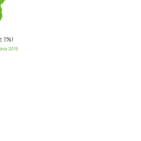
z 1%!
śnia 2015