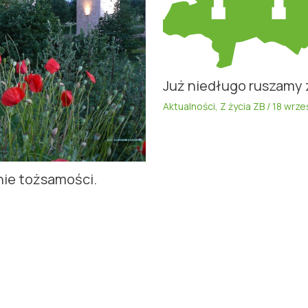
Już niedługo ruszamy 
Aktualności
,
Z życia ZB
/
18 wrze
nie tożsamości.