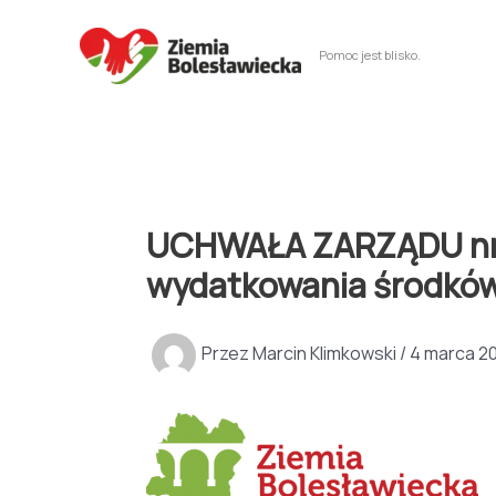
Przejdź
do
Pomoc jest blisko.
treści
UCHWAŁA ZARZĄDU nr 6/
wydatkowania środkó
Przez
Marcin Klimkowski
/
4 marca 2