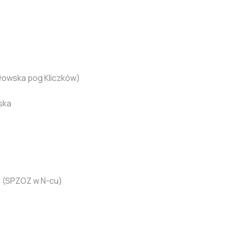
yłowska pog Kliczków)
ska
 (SPZOZ w N-cu)