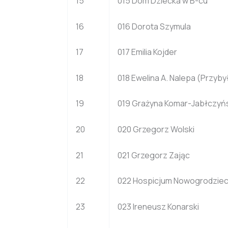
15
015 Dom Dziecka w B-cu
16
016 Dorota Szymula
17
017 Emilia Kojder
18
018 Ewelina A. Nalepa (Przyb
19
019 Grażyna Komar-Jabłczyń
20
020 Grzegorz Wolski
21
021 Grzegorz Zając
22
022 Hospicjum Nowogrodziec
23
023 Ireneusz Konarski