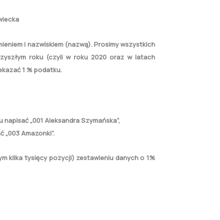
wiecka
eniem i nazwiskiem (nazwą). Prosimy wszystkich
zyszłym roku (czyli w roku 2020 oraz w latach
ekazać 1 % podatku.
u napisać „001 Aleksandra Szymańska”,
ć „003 Amazonki”.
ym kilka tysięcy pozycji) zestawieniu danych o 1%