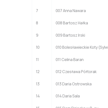
7
007 Anna Nawara
8
008 Bartosz Hałka
9
009 Bartosz Irski
10
010 Bolesławieckie Koty (Sylw
11
011 Celina Baran
12
012 Czesława Półtorak
13
013 Daria Ostrowska
14
014 Daria Sala