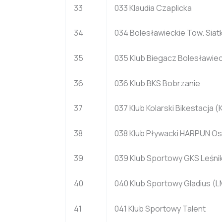
33
033 Klaudia Czaplicka
34
034 Bolesławieckie Tow. Siatk
35
035 Klub Biegacz Bolesławie
36
036 Klub BKS Bobrzanie
37
037 Klub Kolarski Bikestacja (
38
038 Klub Pływacki HARPUN Os
39
039 Klub Sportowy GKS Leśni
40
040 Klub Sportowy Gladius (
41
041 Klub Sportowy Talent