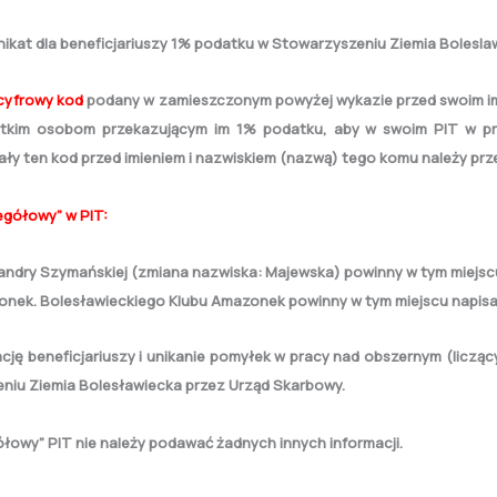
ikat dla beneficjariuszy 1% podatku w Stowarzyszeniu Ziemia Bolesla
cyfrowy kod
podany w zamieszczonym powyżej wykazie przed swoim imi
stkim osobom przekazującym im 1% podatku, aby w swoim PIT w pr
ły ten kod przed imieniem i nazwiskiem (nazwą) tego komu należy prz
egółowy” w PIT:
andry Szymańskiej (zmiana nazwiska: Majewska) powinny w tym miejsc
nek. Bolesławieckiego Klubu Amazonek powinny w tym miejscu napisa
cję beneficjariuszy i unikanie pomyłek w pracy nad obszernym (licząc
iu Ziemia Bolesławiecka przez Urząd Skarbowy.
gółowy” PIT nie należy podawać żadnych innych informacji.