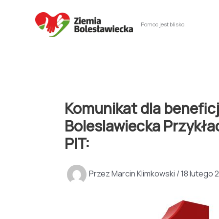
Przejdź
do
Pomoc jest blisko.
treści
Komunikat dla benefic
Boleslawiecka Przykła
PIT:
Przez
Marcin Klimkowski
/
18 lutego 