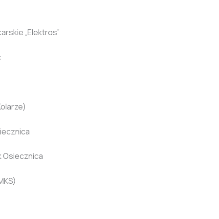
arskie „Elektros”
c
Kolarze)
iecznica
k Osiecznica
LMKS)