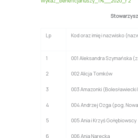
Wykaz_beneficjariuszy_1%__2020_r 2
Stowarzysze
Lp
Kod oraz imię i nazwisko (naz
1
001 Aleksandra Szymańska (z
2
002 Alicja Tomków
3
003 Amazonki (Bolesławiecki
4
004 Andrzej Ozga (pog. Nowa
5
005 Ania i Krzyś Gołębiowscy
6
006 Ania Narecka